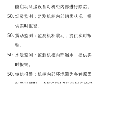
能启动除湿设备对机柜内部进行除湿。
烟雾监测：监测机柜内部烟雾状况，提
供实时报警。
震动监测：监测机柜震动，提供实时报
警。
水浸监测：监测机柜内部漏水，提供实
时报警。
短信报警：机柜内部环境因为各种原因
触发报警时，通过GSM模块向用户预设
的手机发送报警信息
► C类可选功能
C类可选功能包含全部T2类可选功能及
下列功能。
电子门禁：柜门安装电控锁系统，具备